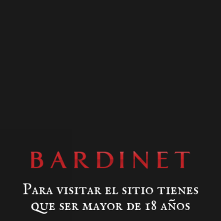
Curaçao Rouge
Cutty Sark
Para visitar el sitio tienes
que ser mayor de 18 años